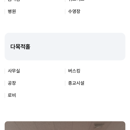
병원
수영장
다목적홀
사무실
버스킹
공장
종교시설
로비