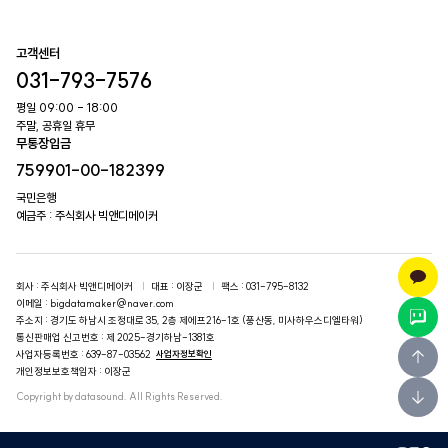
고객센터
031-793-7576
평일 09:00 - 18:00
주말, 공휴일 휴무
무통장입금
759901-00-182399
국민은행
예금주 : 주식회사 빅앤디메이커
회사
: 주식회사 빅앤디메이커
대표
: 이장군
팩스
: 031-795-8132
이메일
: bigdatamaker@naver.com
주소지
: 경기도 하남시 조정대로 35, 2층 제에프216-1호 (풍산동, 미사하우스디엘타워)
통신판매업 신고번호
: 제 2025-경기하남-1381호
사업자등록번호
: 639-87-03562
사업자정보확인
개인정보보호책임자
: 이장군
Copyright by datasound. All Rights Reserved.