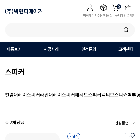
0
마이페이지
주문/배송
장바구니
개인결제창
제품보기
시공사례
견적문의
고객센터
스피커
컬럼어레이스피커
라인어레이스피커
패시브스피커
액티브스피커
벽부
총
7
개 상품
카날스