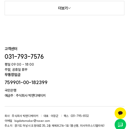
더보기
고객센터
031-793-7576
평일 09:00 - 18:00
주말, 공휴일 휴무
무통장입금
759901-00-182399
국민은행
예금주 : 주식회사 빅앤디메이커
회사
: 주식회사 빅앤디메이커
대표
: 이장군
팩스
: 031-795-8132
이메일
: bigdatamaker@naver.com
주소지
: 경기도 하남시 조정대로 35, 2층 제에프216-1호 (풍산동, 미사하우스디엘타워)